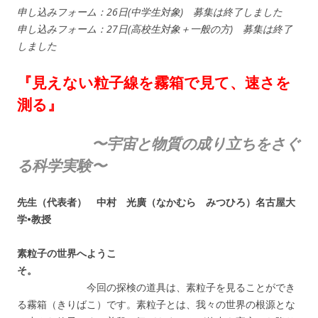
申し込みフォーム：26日(中学生対象) 募集は終了しました
申し込みフォーム：27日(高校生対象＋一般の方) 募集は終了
しました
『見えない粒子線を霧箱で見て、速さを
測る』
〜宇宙と物質の成り立ちをさぐ
る科学実験〜
先生（代表者） 中村 光廣（なかむら みつひろ）名古屋大
学•教授
素粒子の世界へようこ
そ。
今回の探検の道具は、素粒子を見ることができ
る霧箱（きりばこ）です。素粒子とは、我々の世界の根源とな