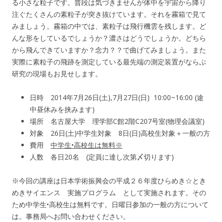
る小さな粒子です。普段は気づきませんが体中を宇宙から降り
注ぐたくさんの素粒子が突き抜けています。それを霧箱で見て
みましょう。霧箱の中では、素粒子は飛行機雲を残します。ど
んな形をしているでしょうか？濃さはどうでしょうか。どちら
から飛んできていますか？念力？？で曲げてみましょう。また
実際に素粒子の飛跡を測定している最先端の測定装置がならぶ
研究の現場もお見せします。
日時 2014年7月26日(土),7月27日(日) 10:00~16:00 (途
中昼休みを挟みます)
場所 名古屋大学 理学部C館2階C207号室(物理会議室)
対象 26日(土)中学生対象 8日(日)高校生対象＋一般の方
費用
中学生•高校生は無料※
人数 各日20名 (定員に達し次第〆切ります)
※今回の講座は日本学術振興会の平成２６年度ひらめき☆とき
めきサイエンス 実施プログラム として実施されます。その
ため中学生•高校生は無料です。日曜日参加の一般の方について
は。事務局へお問い合わせください。