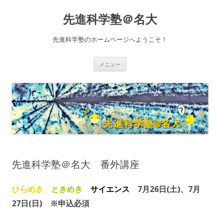
先進科学塾＠名大
先進科学塾のホームページへようこそ！
コ
メニュー
ン
テ
ン
ツ
へ
ス
キ
ッ
プ
先進科学塾＠名大 番外講座
ひらめき
ときめき
サイエンス
7月26日(土)、7月
27日(日) ※申込必須