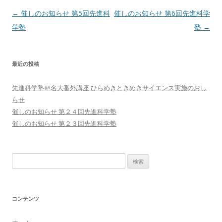
投
←
催しのお知らせ 第5回先進科
催しのお知らせ 第6回先進科学
稿
学塾
塾
→
ナ
ビ
最近の投稿
ゲ
ー
先進科学塾＠名大番外講座 ひらめきときめきサイエンス実施のおし
シ
らせ
ョ
催しのお知らせ 第２４回先進科学塾
催しのお知らせ 第２３回先進科学塾
ン
検
索
:
コンテンツ